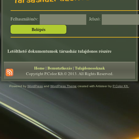
Felhasználónév:
Jelszó:
Letölthető dokumentumok társasház tulajdonos részére
Home
Bemutatkozás
Tulajdonosoknak
|
|
Copyright P.Color Kft.© 2013. All Rights Reserved.
Powered by
WordPress
and
WordPress Theme
created with Artisteer by
P.Color Kft.
.